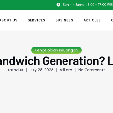
Senin – Jumat: 8:00 – 17:00 WIB
ABOUT US
SERVICES
BUSINESS
ARTICLES
Pengelolaan Keuangan
ndwich Generation? L
tataduit
July 28, 2026
6:11 am
No Comments