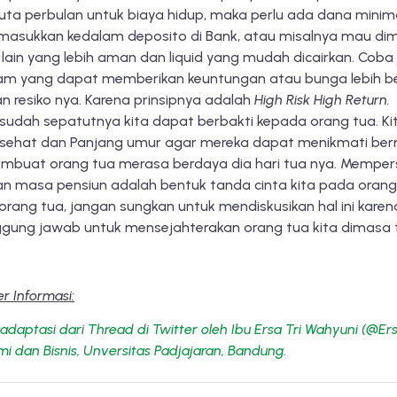
juta perbulan untuk biaya hidup, maka perlu ada dana minima
masukkan kedalam deposito di Bank, atau misalnya mau di
 lain yang lebih aman dan liquid yang mudah dicairkan. Coba
m yang dapat memberikan keuntungan atau bunga lebih be
n resiko nya. Karena prinsipnya adalah
High Risk High Return.
sudah sepatutnya kita dapat berbakti kepada orang tua. Ki
p sehat dan Panjang umur agar mereka dapat menikmati ber
mbuat orang tua merasa berdaya dia hari tua nya. Mempers
 masa pensiun adalah bentuk tanda cinta kita pada orang
rang tua, jangan sungkan untuk mendiskusikan hal ini karen
ggung jawab untuk mensejahterakan orang tua kita dimasa 
 Informasi:
iadaptasi dari Thread di Twitter oleh Ibu
Er
sa
Tri Wahyuni (@Ers
i dan Bisnis, Unversitas Padjajaran, Bandung.