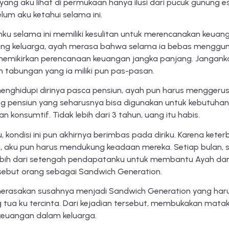
 yang aku lihat di permukaan hanya ilusi dari pucuk gunung
um aku ketahui selama ini.
ku selama ini memiliki kesulitan untuk merencanakan keuanga
ng keluarga, ayah merasa bahwa selama ia bebas menggunaka
memikirkan perencanaan keuangan jangka panjang. Janga
h tabungan yang ia miliki pun pas-pasan.
 menghidupi dirinya pasca pensiun, ayah pun harus menggerus
g pensiun yang seharusnya bisa digunakan untuk kebutuhan 
n konsumtif. Tidak lebih dari 3 tahun, uang itu habis.
 kondisi ini pun akhirnya berimbas pada diriku. Karena keter
a, aku pun harus mendukung keadaan mereka. Setiap bulan, 
ebih dari setengah pendapatanku untuk membantu Ayah dan I
isebut orang sebagai Sandwich Generation.
erasakan susahnya menjadi Sandwich Generation yang har
ng tua ku tercinta. Dari kejadian tersebut, membukakan ma
euangan dalam keluarga.