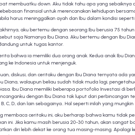
empat membuatku down. Aku tidak tahu apa yang sebaiknya ak
 kebebasan finansial untuk merencanakan kehidupan bersama su
bila harus meninggalkan ayah dan Ibu dalam kondisi seperti 
khirnya, aku bertemu dengan seorang Ibu berusia 75 tahun y
 sebut saja Namanya Ibu Diana. Aku bertemu dengan Ibu Dia
 Bandung untuk tugas kantor.
erita bahwa ia memiliki dua orang anak. Kedua anak Ibu Diana
ang ke Indonesia untuk menjenguk.
n, diskusi, dan ceritaku dengan Ibu Diana ternyata ada yang
bu Diana, walaupun beliau sudah tidak muda lagi, pengetahu
iasa. Ibu Diana memiliki beberapa portofolio Investasi di 
bincanganku dengan Ibu Diana tak luput dari perbincangan t
B, C, D, dan lain sebagainya.. Hal seperti inilah yang mungkin
g membaca ceritaku ini, aku berharap bahwa kamu tidak p
an ini. Jika kamu masih berusia 20-30 tahun, akan sangat b
kan diri lebih dekat ke orang tua masing-masing. Apalagi k