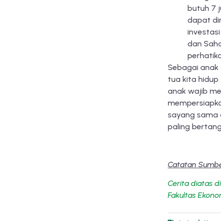
butuh 7 
dapat di
investasi
dan Saha
perhatika
Sebagai anak 
tua kita hidu
anak wajib me
mempersiapkan
sayang sama o
paling bertan
Catatan Sumber
Cerita diatas d
Fakultas Ekonom