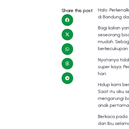
Halo. Perkena
Share this post:
di Bandung dan
Bagi kalian y
seseorang bis
mudah. Sebagi
berkecukupan.
Nyatanya tidak
super kaya. P
hari.
Hidup kami be
Saat itu aku 
mengarungi ba
anak pertama 
Berkaca pada 
dan Ibu selama