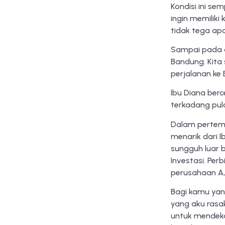
Kondisi ini s
ingin memiliki
tidak tega apa
Sampai pada a
Bandung. Kita
perjalanan ke
Ibu Diana berc
terkadang pul
Dalam pertemua
menarik dari I
sungguh luar b
Investasi. Per
perusahaan A, 
Bagi kamu yan
yang aku rasak
untuk mendekat