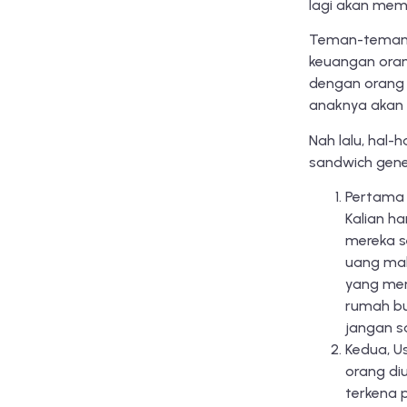
lagi akan mem
Teman-teman pe
keuangan orang
dengan orang 
anaknya akan h
Nah lalu, hal-
sandwich gener
Pertama 
Kalian h
mereka se
uang mak
yang mer
rumah bu
jangan s
Kedua, U
orang diu
terkena p