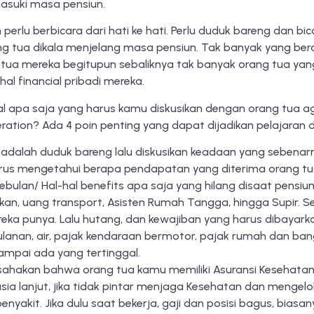
asuki masa pensiun.
rlu berbicara dari hati ke hati. Perlu duduk bareng dan bica
 tua dikala menjelang masa pensiun. Tak banyak yang berani
tua mereka begitupun sebaliknya tak banyak orang tua ya
al financial pribadi mereka.
hal apa saja yang harus kamu diskusikan dengan orang tua a
ation? Ada 4 poin penting yang dapat dijadikan pelajaran d
adalah duduk bareng lalu diskusikan keadaan yang sebenarny
arus mengetahui berapa pendapatan yang diterima orang tu
bulan/ Hal-hal benefits apa saja yang hilang disaat pensiun
an, uang transport, Asisten Rumah Tangga, hingga Supir. S
eka punya. Lalu hutang, dan kewajiban yang harus dibayarkan 
lanan, air, pajak kendaraan bermotor, pajak rumah dan ba
ampai ada yang tertinggal.
sahakan bahwa orang tua kamu memiliki Asuransi Kesehatan, 
sia lanjut, jika tidak pintar menjaga Kesehatan dan mengelo
enyakit. Jika dulu saat bekerja, gaji dan posisi bagus, bia