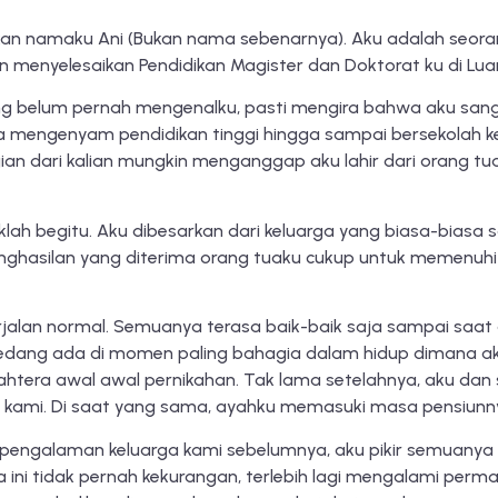
lkan namaku Ani (Bukan nama sebenarnya). Aku adalah seoran
 menyelesaikan Pendidikan Magister dan Doktorat ku di Luar
ang belum pernah mengenalku, pasti mengira bahwa aku sang
a mengenyam pendidikan tinggi hingga sampai bersekolah ke
an dari kalian mungkin menganggap aku lahir dari orang tu
lah begitu. Aku dibesarkan dari keluarga yang biasa-biasa sa
enghasilan yang diterima orang tuaku cukup untuk memenuhi
rjalan normal. Semuanya terasa baik-baik saja sampai saat 
sedang ada di momen paling bahagia dalam hidup dimana a
htera awal awal pernikahan. Tak lama setelahnya, aku dan s
kami. Di saat yang sama, ayahku memasuki masa pensiunn
pengalaman keluarga kami sebelumnya, aku pikir semuanya a
 ini tidak pernah kekurangan, terlebih lagi mengalami permasa