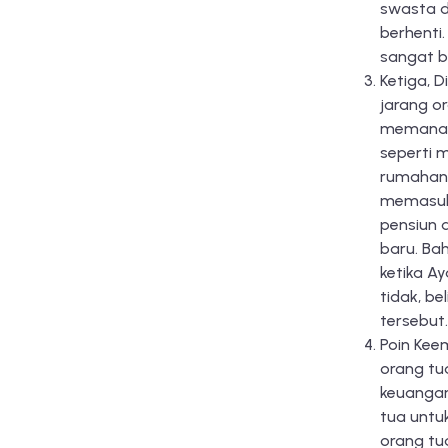
swasta d
berhenti
sangat b
Ketiga, 
jarang o
memanage
seperti 
rumahan.
memasuki
pensiun 
baru. Ba
ketika A
tidak, b
tersebut.
Poin Kee
orang tu
keuangan 
tua untu
orang tu