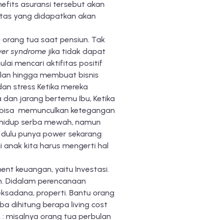
efits asuransi tersebut akan
itas yang didapatkan akan
 orang tua saat pensiun. Tak
wer syndrome
jika tidak dapat
i mencari aktifitas positif
ilan hingga membuat bisnis
an stress Ketika mereka
 dan jarang bertemu Ibu, Ketika
ni bisa memunculkan ketegangan
ng hidup serba mewah, namun
g dulu punya power sekarang
 anak kita harus mengerti hal
ent keuangan, yaitu Investasi.
n. Didalam perencanaan
reksadana, properti. Bantu orang
ba dihitung berapa living cost
: misalnya orang tua perbulan