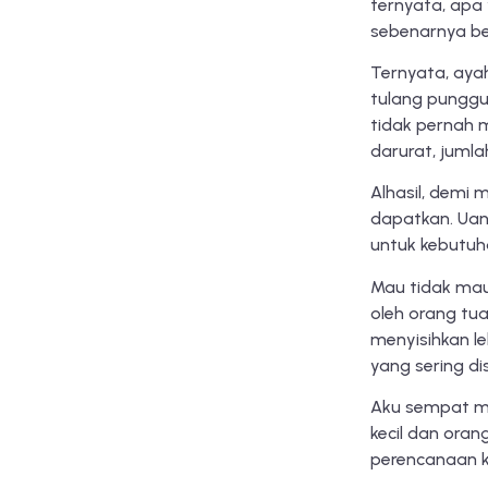
ternyata, apa
sebenarnya bel
Ternyata, ayah
tulang punggu
tidak pernah 
darurat, jumla
Alhasil, demi
dapatkan. Uan
untuk kebutuha
Mau tidak mau,
oleh orang tu
menyisihkan l
yang sering d
Aku sempat m
kecil dan ora
perencanaan k