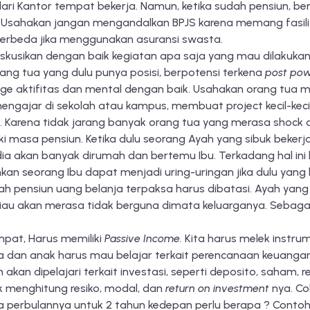
ari Kantor tempat bekerja. Namun, ketika sudah pensiun, ben
. Usahakan jangan mengandalkan BPJS karena memang fasil
erbeda jika menggunakan asuransi swasta.
Diskusikan dengan baik kegiatan apa saja yang mau dilakukan
rang tua yang dulu punya posisi, berpotensi terkena
post po
 aktifitas dan mental dengan baik. Usahakan orang tua mula
mengajar di sekolah atau kampus, membuat project kecil-kec
 Karena tidak jarang banyak orang tua yang merasa shock d
 masa pensiun. Ketika dulu seorang Ayah yang sibuk bekerja
dia akan banyak dirumah dan bertemu Ibu. Terkadang hal i
hkan seorang Ibu dapat menjadi uring-uringan jika dulu ya
yah pensiun uang belanja terpaksa harus dibatasi. Ayah yan
eliau akan merasa tidak berguna dimata keluarganya. Sebagai
mpat, Harus memiliki
Passive Income.
Kita harus melek instrum
a dan anak harus mau belajar terkait perencanaan keuanga
akan dipelajari terkait investasi, seperti deposito, saham, 
k menghitung resiko, modal, dan
return on investment
nya. Co
a perbulannya untuk 2 tahun kedepan perlu berapa ? Contoh 