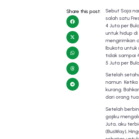
Sebut Saja na
Share this post:
salah satu Fre
4 Juta per Bul
untuk hidup d
mengirimkan a
Ibukota untuk 
tidak sampai 4
5 Juta per Bul
Setelah setahu
namun Ketika s
kurang. Bahka
dari orang tu
Setelah berbi
gajiku mengala
Juta, aku ter
(BusWay), Hing
sebatas untuk