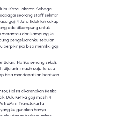
 Ibu Kota Jakarta. Sebagai
 sabagai seorang staff sekitar
asa gaji 4 Juta tidak lah cukup
 yang ada dikampung untuk
u merantau dari kampung ke
kampung pengeluaranku sebulan
erpikir jika bisa memiliki gaji
 Bulan. Hatiku senang sekali,
h dijalanin masih saja terasa
tetap bisa mendapatkan bantuan
r, Hal ini dikarenakan Ketika
k. Dulu Ketika gaji masih 4
etroMini, TransJakarta
P) yang ku gunakan hanya
ya aku dapat berkomunikasi