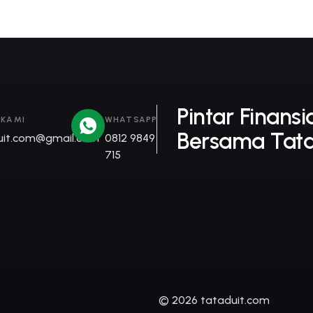
Pintar Finansi
 KAMI
WHATSAPP
Bersama Tata
uit.com@gmail.com
0812 9849
715
© 2026 tataduit.com