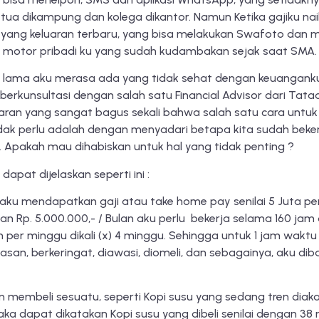
ua dikampung dan kolega dikantor. Namun Ketika gajiku naik
yang keluaran terbaru, yang bisa melakukan Swafoto dan m
il motor pribadi ku yang sudah kudambakan sejak saat SMA.
n lama aku merasa ada yang tidak sehat dengan keuangank
berkunsultasi dengan salah satu Financial Advisor dari Tatadu
ran yang sangat bagus sekali bahwa salah satu cara untu
dak perlu adalah dengan menyadari betapa kita sudah beke
. Apakah mau dihabiskan untuk hal yang tidak penting ?
dapat dijelaskan seperti ini :
 aku mendapatkan gaji atau take home pay senilai 5 Juta pe
 Rp. 5.000.000,- / Bulan aku perlu bekerja selama 160 jam
per minggu dikali (x) 4 minggu. Sehingga untuk 1 jam waktu
an, berkeringat, diawasi, diomeli, dan sebagainya, aku dibay
gin membeli sesuatu, seperti Kopi susu yang sedang tren dia
aka dapat dikatakan Kopi susu yang dibeli senilai dengan 38