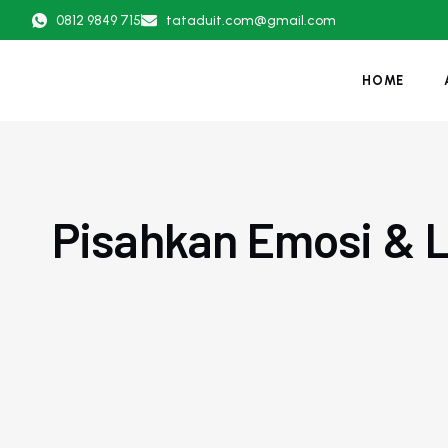
0812 9849 715
tataduit.com@gmail.com
HOME
Pisahkan Emosi & L