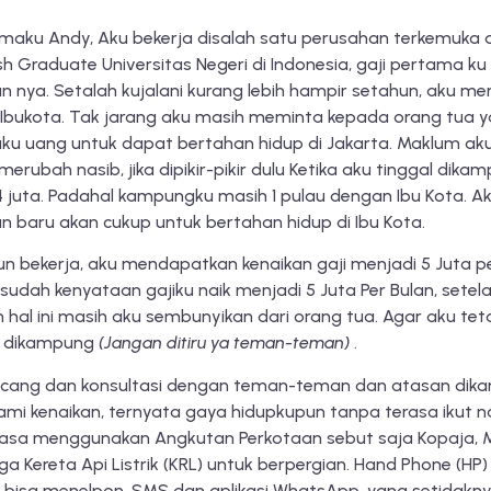
maku Andy, Aku bekerja disalah satu perusahan terkemuka di
sh Graduate Universitas Negeri di Indonesia, gaji pertama ku
an nya. Setalah kujalani kurang lebih hampir setahun, aku mer
i Ibukota. Tak jarang aku masih meminta kepada orang tua
ku uang untuk dapat bertahan hidup di Jakarta. Maklum ak
merubah nasib, jika dipikir-pikir dulu Ketika aku tinggal di
 juta. Padahal kampungku masih 1 pulau dengan Ibu Kota. Aku b
an baru akan cukup untuk bertahan hidup di Ibu Kota.
n bekerja, aku mendapatkan kenaikan gaji menjadi 5 Juta per
udah kenyataan gajiku naik menjadi 5 Juta Per Bulan, setela
n hal ini masih aku sembunyikan dari orang tua. Agar aku 
a dikampung
(Jangan ditiru ya teman-teman)
.
ncang dan konsultasi dengan teman-teman dan atasan dikanto
mi kenaikan, ternyata gaya hidupkupun tanpa terasa ikut nai
biasa menggunakan Angkutan Perkotaan sebut saja Kopaja, M
ga Kereta Api Listrik (KRL) untuk berpergian. Hand Phone (H
 bisa menelpon, SMS dan aplikasi WhatsApp, yang setidakn