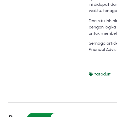
ini didapat da
waktu, tenaga,
Dari situ lah a
dengan logika
untuk membeli
Semoga articl
Financial Advi
tataduit