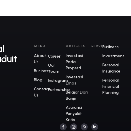
al
MENU
ARTICLES
SERVICES
Business
About
lnvestasi
duit
Investment
Career
Us
Pada
Personal
Our
Properti
Business
Insurance
Team
Investasi
Blog
Personal
Instagram
Emas
Financial
Contact
Partnership
Belajar Dari
Planning
Us
Banjir
Asuransi
Penyakit
Kritis