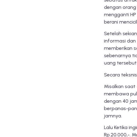
dengan orang t
mengganti HP 
berani mencic
Setelah sekia
informasi dan 
memberikan sa
sebenarnya ti
uang tersebut
Secara teksnis 
Misalkan saat
membawa pulan
dengan 40 jam 
berpanas-panas
jamnya.
Lalu Ketika in
Rp.20.000,-. M