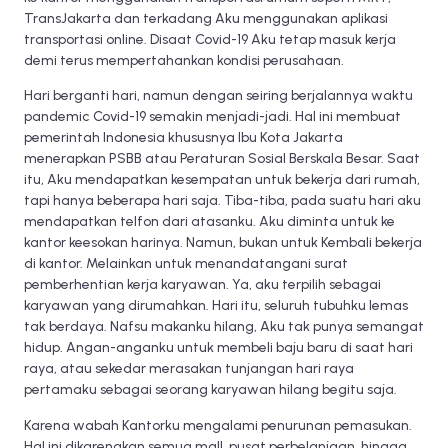
TransJakarta dan terkadang Aku menggunakan aplikasi
transportasi online. Disaat Covid-19 Aku tetap masuk kerja
demi terus mempertahankan kondisi perusahaan.
Hari berganti hari, namun dengan seiring berjalannya waktu
pandemic Covid-19 semakin menjadi-jadi. Hal ini membuat
pemerintah Indonesia khususnya Ibu Kota Jakarta
menerapkan PSBB atau Peraturan Sosial Berskala Besar. Saat
itu, Aku mendapatkan kesempatan untuk bekerja dari rumah,
tapi hanya beberapa hari saja. Tiba-tiba, pada suatu hari aku
mendapatkan telfon dari atasanku. Aku diminta untuk ke
kantor keesokan harinya. Namun, bukan untuk Kembali bekerja
di kantor. Melainkan untuk menandatangani surat
pemberhentian kerja karyawan. Ya, aku terpilih sebagai
karyawan yang dirumahkan. Hari itu, seluruh tubuhku lemas
tak berdaya. Nafsu makanku hilang, Aku tak punya semangat
hidup. Angan-anganku untuk membeli baju baru di saat hari
raya, atau sekedar merasakan tunjangan hari raya
pertamaku sebagai seorang karyawan hilang begitu saja.
Karena wabah Kantorku mengalami penurunan pemasukan.
Hal ini dikarenakan semua mall, pusat perbelanjaan, hingga