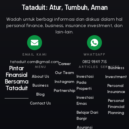
Tataduit: Atur, Tumbuh, Aman
Wadah untuk berbagi informasi dan diskusi dalam hal
personal finance, business, insurance investment, dan
lain-lain.
EMAIL KAMI
WHATSAPP
tataduit.com@gmail.com
0812 9849 715
Career
Pintar
MENU
ARTICLES
SERVICES
Business
Our Team
Finansial
About Us
lnvestasi
Investment
Bersama
Instagram
Pada
Business
Personal
Tataduit
Properti
Partnership
Insurance
Blog
Investasi
Personal
Contact Us
Emas
Financial
Belajar Dari
Planning
Banjir
Asuransi