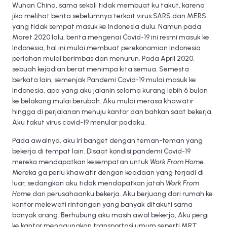
Wuhan China, sama sekali tidak membuat ku takut, karena
jika melihat berita sebelumnya terkait virus SARS dan MERS
yang tidak sempat masuk ke Indonesia dulu. Namun pada
Maret 2020 lalu, berita mengenai Covid-19 ini resmi masuk ke
Indonesia, hal ini mulai membuat perekonomian Indonesia
perlahan mulai berimbas dan menurun. Pada April 2020,
sebuah kejadian berat menimpa kita semua. Semesta
berkata lain, semenjak Pandemi Covid-19 mulai masuk ke
Indonesia, apa yang aku jalanin selama kurang lebih 6 bulan
ke belakang mulai berubah. Aku mulai merasa khawatir
hingga di perjalanan menuju kantor dan bahkan saat bekerja.
Aku takut virus covid-19 menular padaku.
Pada awalnya, aku iri banget dengan teman-teman yang
bekerja di tempat lain. Disaat kondisi pandemi Covid-19
mereka mendapatkan kesempatan untuk
Work From Home
.
Mereka ga perlu khawatir dengan keadaan yang terjadi di
luar, sedangkan aku tidak mendapatkan jatah
Work From
Home
dari perusahaanku bekerja. Aku berjuang dari rumah ke
kantor melewati rintangan yang banyak ditakuti sama
banyak orang. Berhubung aku masih awal bekerja, Aku pergi
ke kantor menggunakan transportasi umum seperti MRT,