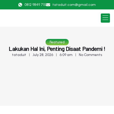
0812 9849 715
tataduit.com@gmail.com
ABOUT US
CONTACT US
Featured
Lakukan Hal Ini, Penting Disaat Pandemi !
tataduit
July 28, 2026
6:09 am
No Comments