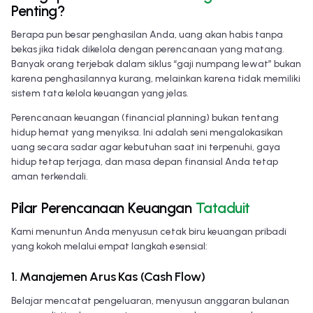
Penting?
Berapa pun besar penghasilan Anda, uang akan habis tanpa
bekas jika tidak dikelola dengan perencanaan yang matang.
Banyak orang terjebak dalam siklus “gaji numpang lewat” bukan
karena penghasilannya kurang, melainkan karena tidak memiliki
sistem tata kelola keuangan yang jelas.
Perencanaan keuangan (financial planning) bukan tentang
hidup hemat yang menyiksa. Ini adalah seni mengalokasikan
uang secara sadar agar kebutuhan saat ini terpenuhi, gaya
hidup tetap terjaga, dan masa depan finansial Anda tetap
aman terkendali.
Pilar Perencanaan Keuangan
Tataduit
Kami menuntun Anda menyusun cetak biru keuangan pribadi
yang kokoh melalui empat langkah esensial:
1. Manajemen Arus Kas (Cash Flow)
Belajar mencatat pengeluaran, menyusun anggaran bulanan